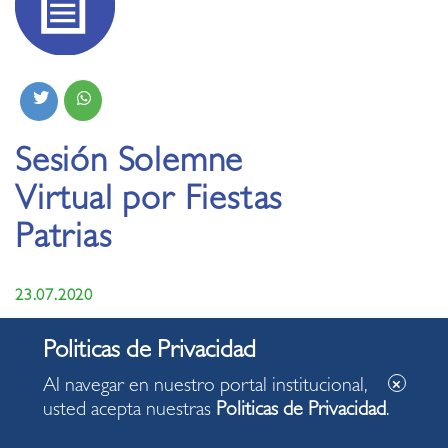
Sesión Solemne
Virtual por Fiestas
Patrias
23.07.2020
Compartimos con ustedes el discurso del alcalde de
Miraflores, Luis Molina, por el aniversario 199 de la
Al navegar en nuestro portal institucional,
Independencia del Perú pronunciado durante la Sesión
usted acepta nuestras
Politicas de Privacidad
.
Solemne Virtual realizada en el Palacio Municipal
miraflorino.