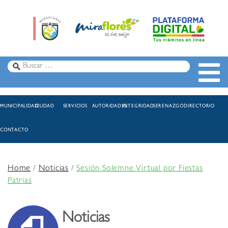
MUNICIPALIDAD
CIUDAD
SERVICIOS
AUTORIDADES
INTEGRIDAD
SERENAZGO
DIRECTORIO
CONTACTO
Home
/
Noticias
/
Sesión Solemne Virtual por Fiestas
Patrias
Noticias