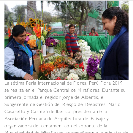
La sétima Feria Internacional de Flores, Perú Flora 2019
se realiza en el Parque Central de Miraflores. Durante su
primera jornada el regidor Jorge de Albertis, el
Subgerente de Gestión del Riesgo de Desastres, Mario
Casaretto y Carmen de Iberico, presidenta de la
Asociación Peruana de Arquitectura del Paisaje y
organizadora del certamen, con el soporte de la