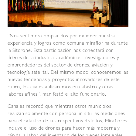
“Nos sentimos complacidos por exponer nuestra
experiencia y logros como comuna miraflorina durante
la Sitdrone. Esta participación nos conectará con
líderes de la industria, académicos, investigadores y
emprendedores del sector de drones, aviación y
tecnología satelital. Del mismo modo, conoceremos las
nuevas tendencias y proyectos innovadores de este
rubro, los cuales aplicaremos en catastro y otras
labores afines”, manifestó el alto funcionario.
Canales recordó que mientras otros municipios
realizan solamente con personal in situ las mediciones
para el catastro de sus respectivos distritos, Miraflores
incluye el uso de drones para hacer más moderna y