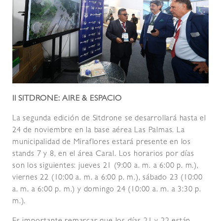
II SITDRONE: AIRE & ESPACIO
La segunda edición de Sitdrone se desarrollará hasta el
24 de noviembre en la base aérea Las Palmas. La
municipalidad de Miraflores estará presente en los
stands 7 y 8, en el área Caral. Los horarios por días
son los siguientes: jueves 21 (9:00 a. m. a 6:00 p. m.),
viernes 22 (10:00 a. m. a 6:00 p. m.), sábado 23 (10:00
a. m. a 6:00 p. m.) y domingo 24 (10:00 a. m. a 3:30 p.
m.).