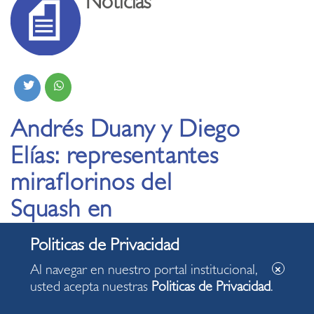
Noticias
Andrés Duany y Diego
Elías: representantes
miraflorinos del
Squash en
Panamericanos Lima
2019
Al navegar en nuestro portal institucional,
usted acepta nuestras
Politicas de Privacidad
.
22.07.2019