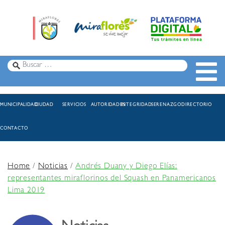
MUNICIPALIDAD
CIUDAD
SERVICIOS
AUTORIDADES
INTEGRIDAD
SERENAZGO
DIRECTORIO
CONTACTO
Home
/
Noticias
/
Andrés Duany y Diego Elías:
representantes miraflorinos del Squash en Panamericanos
Lima 2019