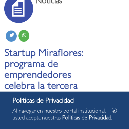
Noticias
Startup Miraflores:
programa de
emprendedores
celebra la tercera
generación de
graduados de 2025
Al navegar en nuestro portal institucional,
usted acepta nuestras
Politicas de Privacidad
.
29.10.2025