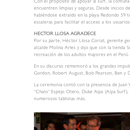
Con el propósito de apoyar al surf, la comuna
encuentren limpias y seguras. Desde inicios de
habiéndose extraído en la playa Redondo 59 
escaleras para facilitar el acceso a los usuario
HECTOR LLOSA AGRADECE
Por su parte, Héctor Llosa Coriat, gerente ge
alcalde Molina Arles y dijo que con la tienda 
recreación de los adultos mayores en el Perú.
En su discurso rememoró a los grandes impulso
Gordon, Robert August, Bob Pearson, Ben y Duk
La ceremonia contó con la presencia de Juan 
“Chalo” Espejo Otero, Duke Aipa (Aipa Surf), 
numerosos tablistas más.