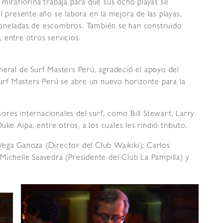
 miraflorina trabaja para que sus ocho playas se
l presente año se labora en la mejora de las playas,
toneladas de escombros. También se han construido
s, entre otros servicios.
neral de Surf Masters Perú, agradeció el apoyo del
Surf Masters Perú se abre un nuevo horizonte para la
res internacionales del surf, como Bill Stewart, Larry
e Aipa, entre otros, a los cuales les rindió tributo.
Vega Ganoza (Director del Club Waikiki); Carlos
Michelle Saavedra (Presidente del Club La Pampilla) y