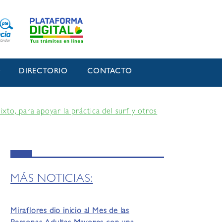
O
DIRECTORIO
CONTACTO
to, para apoyar la práctica del surf y otros
MÁS NOTICIAS:
Miraflores dio inicio al Mes de las