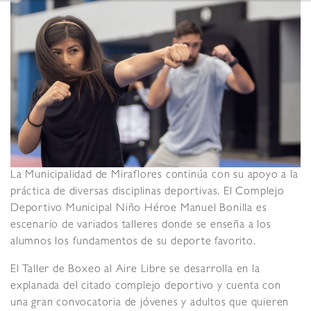
La Municipalidad de Miraflores continúa con su apoyo a la
práctica de diversas disciplinas deportivas. El Complejo
Deportivo Municipal Niño Héroe Manuel Bonilla es
escenario de variados talleres donde se enseña a los
alumnos los fundamentos de su deporte favorito.
El Taller de Boxeo al Aire Libre se desarrolla en la
explanada del citado complejo deportivo y cuenta con
una gran convocatoria de jóvenes y adultos que quieren