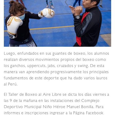
Luego, enfundados en sus guantes de boxeo, los alumnos
realizan diversos movimientos propios del boxeo como
los ganchos, uppercuts, jabs, cruzados y swing. De esta
manera van aprendiendo progresivamente los principales
fundamentos de este deporte que ha dado varios lauros
al Perú.
El Taller de Boxeo al Aire Libre se dicta los días viernes a
las 9 de la mañana en las instalaciones del Complejo
Deportivo Municipal Niño Héroe Manuel Bonilla. Para
informes e inscripciones ingresar a la Página Facebook