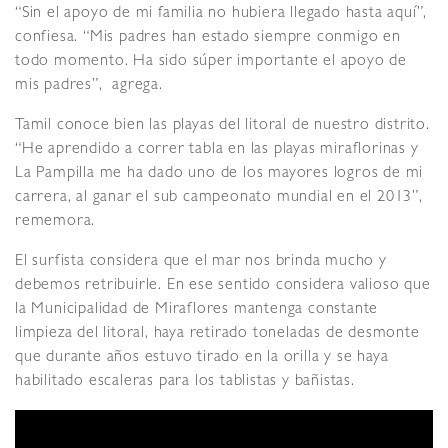
“Sin el apoyo de mi familia no hubiera llegado hasta aquí”,
confiesa. “Mis padres han estado siempre conmigo en
todo momento. Ha sido súper importante el apoyo de
mis padres”, agrega.
Tamil conoce bien las playas del litoral de nuestro distrito.
“He aprendido a correr tabla en las playas miraflorinas y
La Pampilla me ha dado uno de los mayores logros de mi
carrera, al ganar el sub campeonato mundial en el 2013”,
rememora.
El surfista considera que el mar nos brinda mucho y
debemos retribuirle. En ese sentido considera valioso que
la Municipalidad de Miraflores mantenga constante
limpieza del litoral, haya retirado toneladas de desmonte
que durante años estuvo tirado en la orilla y se haya
habilitado escaleras para los tablistas y bañistas.