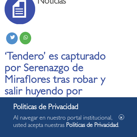
Noticias
‘Tendero’ es capturado
por Serenazgo de
Miraflores tras robar y
salir huyendo por
autopista de la Vía
Expresa
Al navegar en nuestro portal institucional,
usted acepta nuestras
Politicas de Privacidad
.
25.11.2024