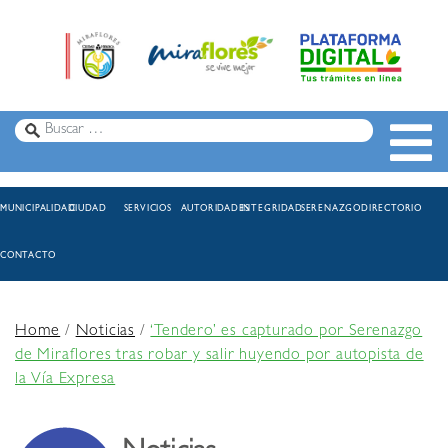
MUNICIPALIDAD
CIUDAD
SERVICIOS
AUTORIDADES
INTEGRIDAD
SERENAZGO
DIRECTORIO
CONTACTO
Home
/
Noticias
/
‘Tendero’ es capturado por Serenazgo
de Miraflores tras robar y salir huyendo por autopista de
la Vía Expresa