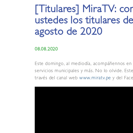
[Titulares] MiraTV: c
ustedes los titulares 
agosto de 2020
08.08.2020
Este domingo, al mediodía, acompáñennos en el
servicios municipales y más. No lo olvide. Es
través del canal web
www.miratv.pe
y del Face