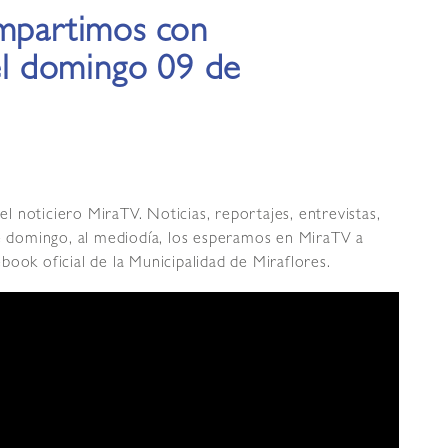
ompartimos con
del domingo 09 de
 noticiero MiraTV. Noticias, reportajes, entrevistas,
te domingo, al mediodía, los esperamos en MiraTV a
book oficial de la Municipalidad de Miraflores.