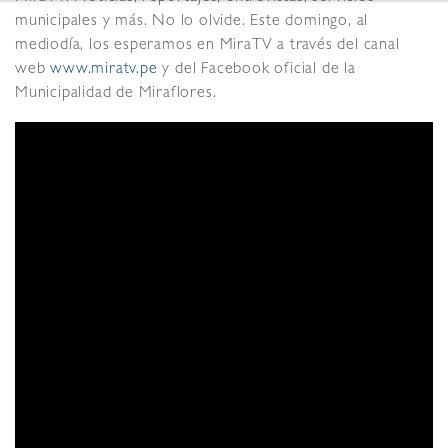
municipales y más. No lo olvide. Este domingo, al
mediodía, los esperamos en MiraTV a través del canal
web
www.miratv.pe
y del Facebook oficial de la
Municipalidad de Miraflores.