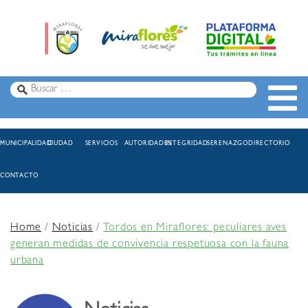
MUNICIPALIDAD
CIUDAD
SERVICIOS
AUTORIDADES
INTEGRIDAD
SERENAZGO
DIRECTORIO
CONTACTO
Home
/
Noticias
/
Tordos en Miraflores: peculiares aves
generan medidas de convivencia respetuosa con la fauna
urbana