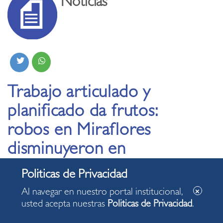
Noticias
Trabajo articulado y
planificado da frutos:
robos en Miraflores
disminuyeron en
71.9% en agosto
Al navegar en nuestro portal institucional,
19.09.2025
usted acepta nuestras
Politicas de Privacidad
.