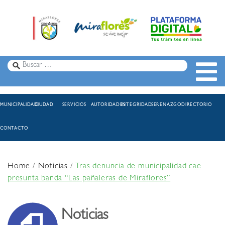
MUNICIPALIDAD
CIUDAD
SERVICIOS
AUTORIDADES
INTEGRIDAD
SERENAZGO
DIRECTORIO
CONTACTO
Home
/
Noticias
/
Tras denuncia de municipalidad cae
presunta banda “Las pañaleras de Miraflores”
Noticias