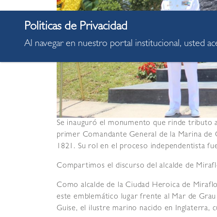
Al navegar en nuestro portal institucional, usted a
Se inauguró el monumento que rinde tributo a
primer Comandante General de la Marina de G
1821. Su rol en el proceso independentista fu
Compartimos el discurso del alcalde de Mirafl
Como alcalde de la Ciudad Heroica de Miraflo
este emblemático lugar frente al Mar de Grau
Guise, el ilustre marino nacido en Inglaterra,