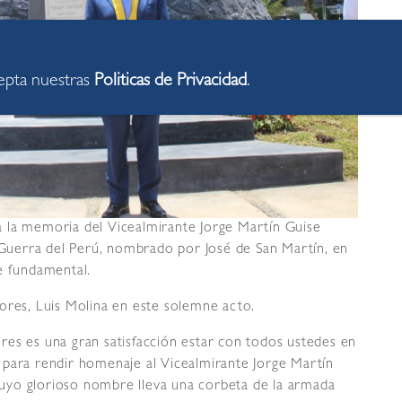
cepta nuestras
Politicas de Privacidad
.
 la memoria del Vicealmirante Jorge Martín Guise
uerra del Perú, nombrado por José de San Martín, en
e fundamental.
ores, Luis Molina en este solemne acto.
res es una gran satisfacción estar con todos ustedes en
 para rendir homenaje al Vicealmirante Jorge Martín
 cuyo glorioso nombre lleva una corbeta de la armada