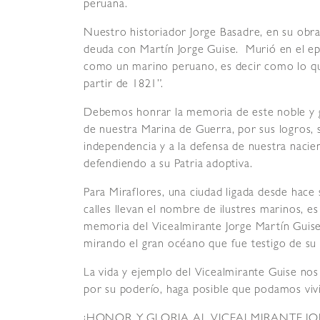
peruana.
Nuestro historiador Jorge Basadre, en su obra 
deuda con Martín Jorge Guise. Murió en el ep
como un marino peruano, es decir como lo que 
partir de 1821”.
Debemos honrar la memoria de este noble y 
de nuestra Marina de Guerra, por sus logros, su
independencia y a la defensa de nuestra naci
defendiendo a su Patria adoptiva.
Para Miraflores, una ciudad ligada desde hace 
calles llevan el nombre de ilustres marinos,
memoria del Vicealmirante Jorge Martín Guis
mirando el gran océano que fue testigo de su 
La vida y ejemplo del Vicealmirante Guise no
por su poderío, haga posible que podamos vivi
¡HONOR Y GLORIA AL VICEALMIRANTE JO