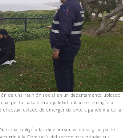
ción de una reunión social en un departamento ubicado
 cual perturbaba la tranquilidad pública e infringía la
 el actual estado de emergencia ante a pandemia de la
 Nacional obligó a las diez personas, en su gran parte
oncurrir a la Comisaría del sector para brindar sus