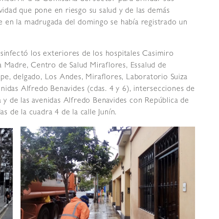
ividad que pone en riesgo su salud y de las demás
e en la madrugada del domingo se había registrado un
sinfectó los exteriores de los hospitales Casimiro
a Madre, Centro de Salud Miraflores, Essalud de
pe, delgado, Los Andes, Miraflores, Laboratorio Suiza
nidas Alfredo Benavides (cdas. 4 y 6), intersecciones de
ca y de las avenidas Alfredo Benavides con República de
 de la cuadra 4 de la calle Junín.