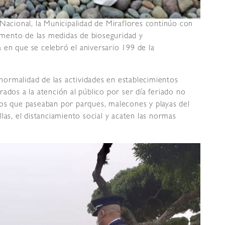
 Nacional, la Municipalidad de Miraflores continúo con
limento de las medidas de bioseguridad y
ha en que se celebró el aniversario 199 de la
a normalidad de las actividades en establecimientos
ados a la atención al público por ser día feriado no
nos que paseaban por parques, malecones y playas del
las, el distanciamiento social y acaten las normas