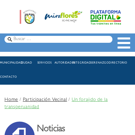
MUNICIPALIDAD
CIUDAD
SERVICIOS
AUTORIDADES
INTEGRIDAD
SERENAZGO
DIRECTORIO
CONTACTO
Home
/
Participación Vecinal
/
Un forajido de la
transperuanidad
Noticias