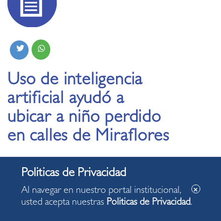
Uso de inteligencia
artificial ayudó a
ubicar a niño perdido
en calles de Miraflores
10.02.2025
Al navegar en nuestro portal institucional,
Menor de 10 años desapareció tras salir de su
usted acepta nuestras
Politicas de Privacidad
.
casa y su foto fue introducida al sistema de IA de
la comuna miraflorina con resultado positivo.