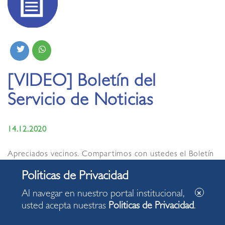
[VIDEO] Boletín del
Servicio de Noticias
14.12.2020
Apreciados vecinos. Compartimos con ustedes el Boletín
del Servicio de Noticias de la Municipalidad de Miraflores
de hoy lunes, 14 de diciembre de 2020, con algunas de las
acciones desarrolladas en nuestro distrito.
Al navegar en nuestro portal institucional,
usted acepta nuestras
Politicas de Privacidad
.