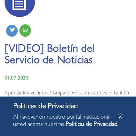
[VIDEO] Boletín del
Servicio de Noticias
01.07.2020
Apreciados vecinos. Compartimos con ustedes el Boletín
del Servicio de Noticias de la Municipalidad de Miraflores
de hoy miércoles, 01 de julio de 2020, con algunas de las
acciones desarrolladas en nuestro distrito.
Al navegar en nuestro portal institucional,
usted acepta nuestras
Politicas de Privacidad
.