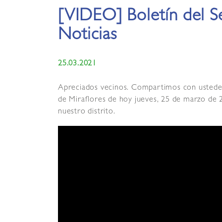
[VIDEO] Boletín del S
Noticias
25.03.2021
Apreciados vecinos. Compartimos con ustedes e
de Miraflores de hoy jueves, 25 de marzo de 2
nuestro distrito.