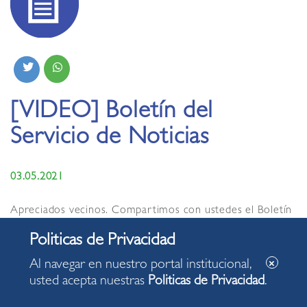
[VIDEO] Boletín del
Servicio de Noticias
03.05.2021
Apreciados vecinos. Compartimos con ustedes el Boletín
del Servicio de Noticias de la Municipalidad de Miraflores
de hoy lunes, 03 de mayo de 2021, con algunas de las
acciones desarrolladas en nuestro distrito.
Al navegar en nuestro portal institucional,
usted acepta nuestras
Politicas de Privacidad
.