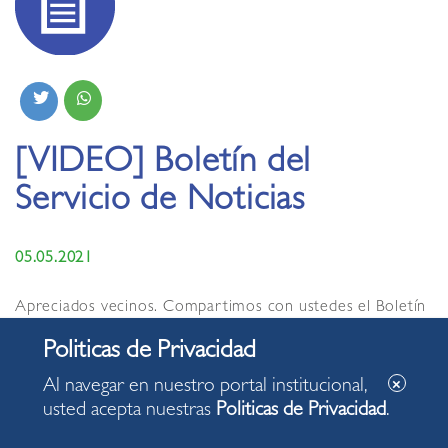
[VIDEO] Boletín del
Servicio de Noticias
05.05.2021
Apreciados vecinos. Compartimos con ustedes el Boletín
del Servicio de Noticias de la Municipalidad de Miraflores
de hoy miércoles, 05 de mayo de 2021, con algunas de las
acciones desarrolladas en nuestro distrito.
Al navegar en nuestro portal institucional,
usted acepta nuestras
Politicas de Privacidad
.