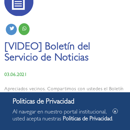
[VIDEO] Boletín del
Servicio de Noticias
03.06.2021
Apreciados vecinos. Compartimos con ustedes el Boletín
del Servicio de Noticias de la Municipalidad de Miraflores
de hoy jueves, 03 de junio de 2021, con algunas de las
acciones desarrolladas en nuestro distrito.
Al navegar en nuestro portal institucional,
usted acepta nuestras
Politicas de Privacidad
.