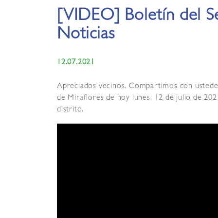
[VIDEO] Boletín del S
Noticias
12.07.2021
Apreciados vecinos. Compartimos con ustedes e
de Miraflores de hoy lunes, 12 de julio de 202
distrito.