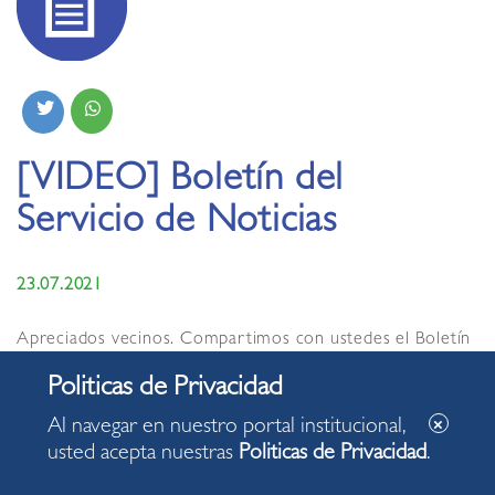
[VIDEO] Boletín del
Servicio de Noticias
23.07.2021
Apreciados vecinos. Compartimos con ustedes el Boletín
del Servicio de Noticias de la Municipalidad de Miraflores
de hoy viernes, 23 de julio de 2021, con algunas de las
acciones desarrolladas en nuestro distrito.
Al navegar en nuestro portal institucional,
usted acepta nuestras
Politicas de Privacidad
.