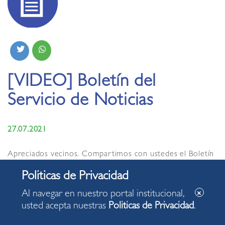
[VIDEO] Boletín del
Servicio de Noticias
27.07.2021
Apreciados vecinos. Compartimos con ustedes el Boletín
del Servicio de Noticias de la Municipalidad de Miraflores
de hoy martes, 27 de julio de 2021, con algunas de las
acciones desarrolladas en nuestro distrito.
Al navegar en nuestro portal institucional,
usted acepta nuestras
Politicas de Privacidad
.