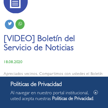
[VIDEO] Boletín del
Servicio de Noticias
18.08.2020
Apreciados vecinos. Compartimos con ustedes el Boletín
del Servicio de Noticias de la Municipalidad de Miraflores
de hoy martes, 18 de agosto de 2020, con algunas de las
acciones desarrolladas en nuestro distrito.
Al navegar en nuestro portal institucional,
usted acepta nuestras
Politicas de Privacidad
.