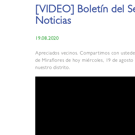
[VIDEO] Boletín del S
Noticias
19.08.2020
Apreciados vecinos. Compartimos con ustedes e
de Miraflores de hoy miércoles, 19 de agosto 
nuestro distrito.