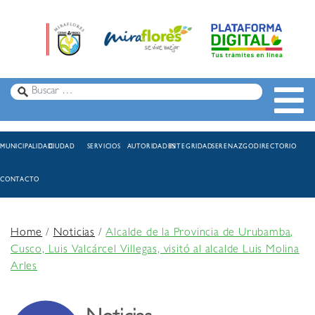
MUNICIPALIDAD
CIUDAD
SERVICIOS
AUTORIDADES
INTEGRIDAD
SERENAZGO
DIRECTORIO
CONTACTO
Home
/
Noticias
/
Alcalde de la Provincia de Urubamba,
Cusco, Luis Valcárcel Villegas, visitó al alcalde Luis Molina
Arles