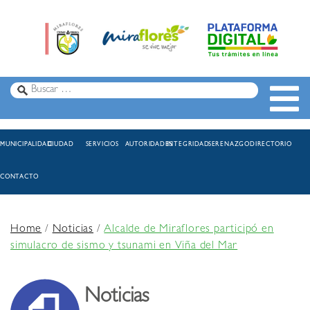
MUNICIPALIDAD
CIUDAD
SERVICIOS
AUTORIDADES
INTEGRIDAD
SERENAZGO
DIRECTORIO
CONTACTO
Home
/
Noticias
/
Alcalde de Miraflores participó en
simulacro de sismo y tsunami en Viña del Mar
Noticias