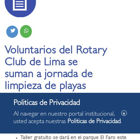
Voluntarios del Rotary
Club de Lima se
suman a jornada de
limpieza de playas
21.01.2026
Al navegar en nuestro portal institucional,
usted acepta nuestras
Politicas de Privacidad
.
Actividad promueve el conocimiento ambiental e
intercambio de experiencias entre vecinos
Taller gratuito se dará en el parque El Faro este