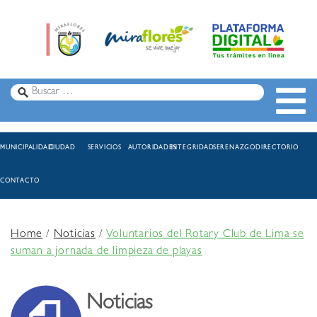
MUNICIPALIDAD
CIUDAD
SERVICIOS
AUTORIDADES
INTEGRIDAD
SERENAZGO
DIRECTORIO
CONTACTO
Home
/
Noticias
/
Voluntarios del Rotary Club de Lima se
suman a jornada de limpieza de playas
Noticias