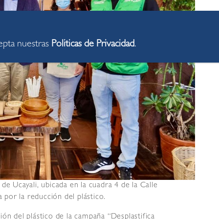
cepta nuestras
Politicas de Privacidad
.
de Ucayali, ubicada en la cuadra 4 de la Calle
a por la reducción del plástico.
ión del plástico de la campaña “Desplastifica