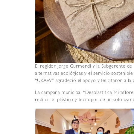
El regidor Jorge Gurmendi y la Subgerente de 
alternativas ecológicas y el servicio sostenibl
“UKAW” agradeció el apoyo y felicitaron a la 
La campaña municipal “Desplastifica Miraflores”,
reducir el plástico y tecnopor de un solo uso e