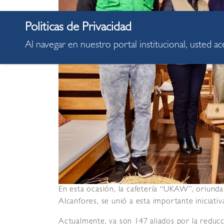
Al navegar en nuestro portal institucional, usted a
En esta ocasión, la cafetería “UKAW”, oriunda 
Alcanfores, se unió a esta importante iniciativ
Actualmente, ya son 147 aliados por la reducc