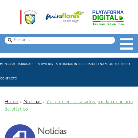
MUNICIPALIDAD
CIUDAD
SERVICIOS
AUTORIDADES
INTEGRIDAD
SERENAZGO
DIRECTORIO
CONTACTO
Home
/
Noticias
/
Ya son cien los aliados por la reducción
de plástico
Noticias