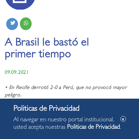
A Brasil le bastó el
primer tiempo
09.09.2021
• En Recife derrotó 2-0 a Perú, que no provocó mayor
peligro.
• Con esta derrota la blanquirroja ocupa el sétimo lugar,
un punto más sobre Chile, su próximo rival.
• Defensa peruana “filtró aceite”. Sobre todo por el lado
Al navegar en nuestro portal institucional,
de Santamaría.
usted acepta nuestras
Politicas de Privacidad
.