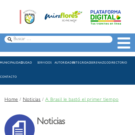
MUNICIPALIDAD
CIUDAD
SERVICIOS
AUTORIDADES
INTEGRIDAD
SERENAZGO
DIRECTORIO
CONTACTO
Home
/
Noticias
/
A Brasil le bastó el primer tiempo
Noticias