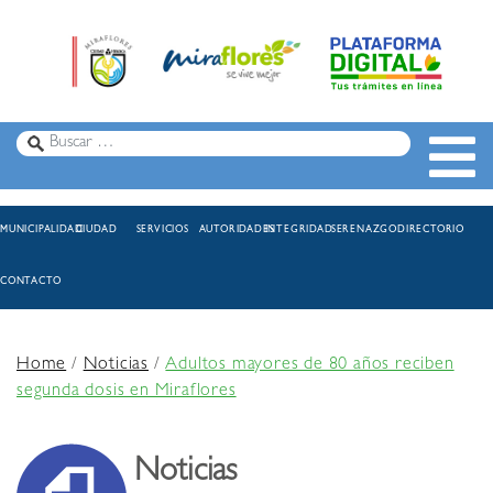
MUNICIPALIDAD
CIUDAD
SERVICIOS
AUTORIDADES
INTEGRIDAD
SERENAZGO
DIRECTORIO
CONTACTO
Home
/
Noticias
/
Adultos mayores de 80 años reciben
segunda dosis en Miraflores
Noticias