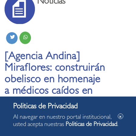
Noticias
[Agencia Andina]
Miraflores: construirán
obelisco en homenaje
a médicos caídos en
lucha contra el covid-
19
Al navegar en nuestro portal institucional,
usted acepta nuestras
Politicas de Privacidad
.
29.07.2020