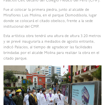
Palacios Celi, decano del Colegio Médico del Perú (CMP).
Fue al colocar la primera piedra, junto al alcalde de
Miraflores Luis Molina, en el parque Domodósola, lugar
donde se colocará el citado obelisco, frente a la sede
institucional del CMP.
Esta artística obra tendrá una altura de altura 3.20 metros
y se prevé inaugurarla a mediados de agosto entrante,
indicó Palacios, al tiempo de agradecer las facilidades
brindadas por el alcalde Molina para realizar la obra en el
citado parque.