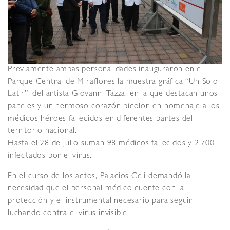
Previamente ambas personalidades inauguraron en el
Parque Central de Miraflores la muestra gráfica “Un Solo
Latir”, del artista Giovanni Tazza, en la que destacan unos
paneles y un hermoso corazón bicolor, en homenaje a los
médicos héroes fallecidos en diferentes partes del
territorio nacional.
Hasta el 28 de julio suman 98 médicos fallecidos y 2,700
infectados por el virus.
En el curso de los actos, Palacios Celi demandó la
necesidad que el personal médico cuente con la
protección y el instrumental necesario para seguir
luchando contra el virus invisible.