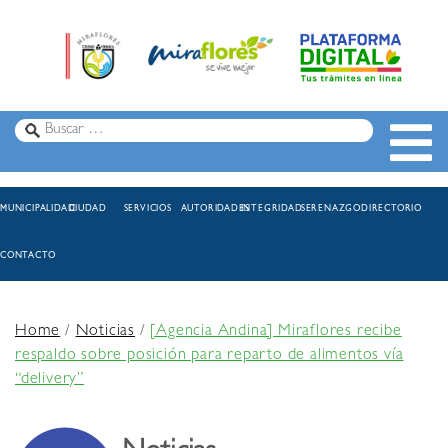
MUNICIPALIDAD
CIUDAD
SERVICIOS
AUTORIDADES
INTEGRIDAD
SERENAZGO
DIRECTORIO
CONTACTO
Home
/
Noticias
/
[Agencia Andina] Miraflores recibe
respaldo sobre posición para reparto de alimentos vía
“delivery”