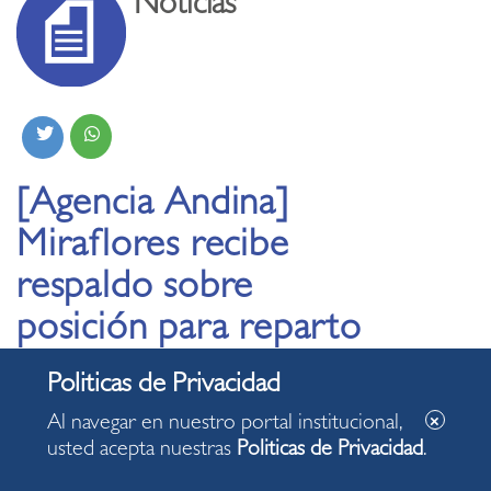
Noticias
[Agencia Andina]
Miraflores recibe
respaldo sobre
posición para reparto
de alimentos vía
“delivery”
Al navegar en nuestro portal institucional,
usted acepta nuestras
Politicas de Privacidad
.
05.09.2020