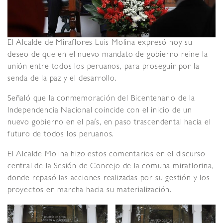
El Alcalde de Miraflores Luis Molina expresó hoy su
deseo de que en el nuevo mandato de gobierno reine la
unión entre todos los peruanos, para proseguir por la
senda de la paz y el desarrollo.
Señaló que la conmemoración del Bicentenario de la
Independencia Nacional coincide con el inicio de un
nuevo gobierno en el país, en paso trascendental hacia el
futuro de todos los peruanos.
El Alcalde Molina hizo estos comentarios en el discurso
central de la Sesión de Concejo de la comuna miraflorina,
donde repasó las acciones realizadas por su gestión y los
proyectos en marcha hacia su materialización.