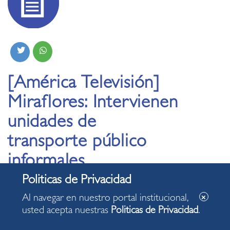
[América Televisión]
Miraflores: Intervienen
unidades de
transporte público
informales
22.01.2020
Al navegar en nuestro portal institucional,
usted acepta nuestras
Politicas de Privacidad
.
Vehículos pirata deben más de medio millón de soles en
papeletas