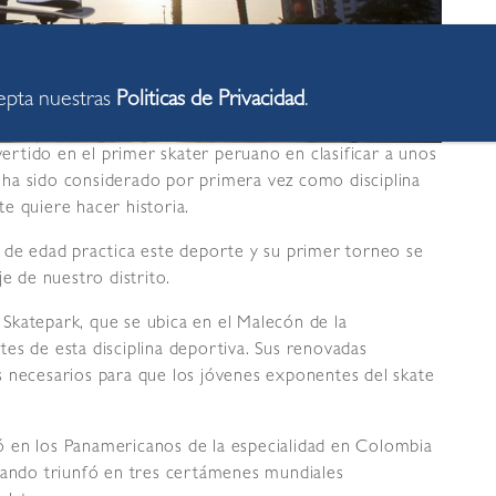
cepta nuestras
Politicas de Privacidad
.
rtido en el primer skater peruano en clasificar a unos
te ha sido considerado por primera vez como disciplina
e quiere hacer historia.
s de edad practica este deporte y su primer torneo se
e de nuestro distrito.
Skatepark, que se ubica en el Malecón de la
es de esta disciplina deportiva. Sus renovadas
s necesarios para que los jóvenes exponentes del skate
 en los Panamericanos de la especialidad en Colombia
cuando triunfó en tres certámenes mundiales