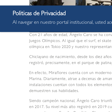
Al navegar en nuestro portal institucional, usted a
Con 21 años de edad, Ángelo Caro se ha conve
Juegos Olímpicos. Al igual que el surf, el ska
olímpica en Tokio 2020 y nuestro representant
Chiclayano de nacimiento, desde los diez año
registró, precisamente, en el parque de patinaj
En efecto, Miraflores cuenta con un moderno 
Marina. Diariamente, atrae a decenas de amant
instalaciones cuentan con todos los elemento
demuestren sus habilidades.
Siendo campeón nacional, Ángelo Caro triunfó
en 2017. Su nivel más alto registró en 2019 