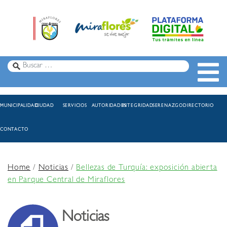
MUNICIPALIDAD
CIUDAD
SERVICIOS
AUTORIDADES
INTEGRIDAD
SERENAZGO
DIRECTORIO
CONTACTO
Home
/
Noticias
/
Bellezas de Turquía: exposición abierta
en Parque Central de Miraflores
Noticias