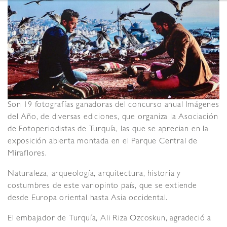
Son 19 fotografías ganadoras del concurso anual Imágenes
del Año, de diversas ediciones, que organiza la Asociación
de Fotoperiodistas de Turquía, las que se aprecian en la
exposición abierta montada en el Parque Central de
Miraflores.
Naturaleza, arqueología, arquitectura, historia y
costumbres de este variopinto país, que se extiende
desde Europa oriental hasta Asia occidental.
El embajador de Turquía, Ali Riza Ozcoskun, agradeció a