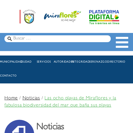
MUNICIPALIDAD
CIUDAD
SERVICIOS
AUTORIDADES
INTEGRIDAD
SERENAZGO
DIRECTORIO
CONTACTO
Home
/
Noticias
/
Las ocho playas de Miraflores y la
fabulosa biodiversidad del mar que baña sus playas
Noticias