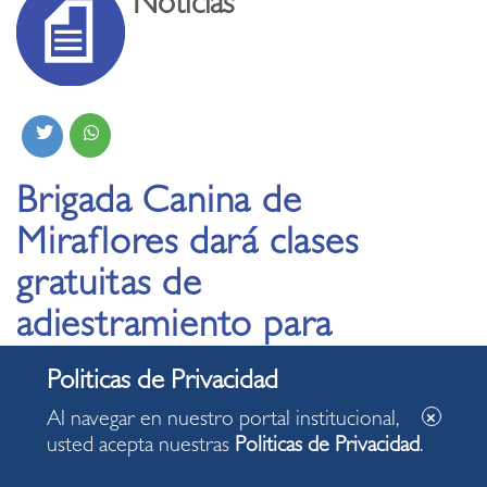
Noticias
Brigada Canina de
Miraflores dará clases
gratuitas de
adiestramiento para
mascotas todos los
domingos
Al navegar en nuestro portal institucional,
usted acepta nuestras
Politicas de Privacidad
.
23.04.2025