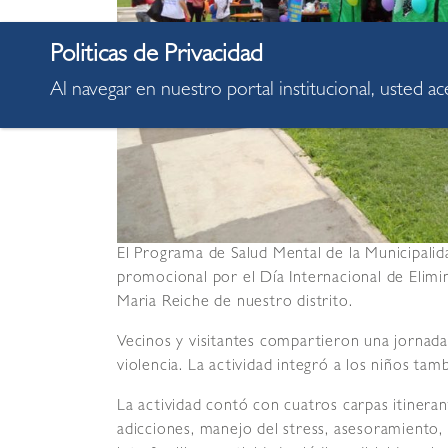
Al navegar en nuestro portal institucional, usted a
El Programa de Salud Mental de la Municipalid
promocional por el Día Internacional de Elimin
Maria Reiche de nuestro distrito.
Vecinos y visitantes compartieron una jornada 
violencia. La actividad integró a los niños tamb
La actividad contó con cuatros carpas itineran
adicciones, manejo del stress, asesoramiento,