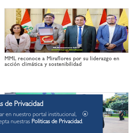
MML reconoce a Miraflores por su liderazgo en
acción climática y sostenibilidad
ar en nuestro portal institucional,
epta nuestras
Politicas de Privacidad
.