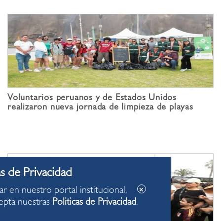
Voluntarios peruanos y de Estados Unidos
realizaron nueva jornada de limpieza de playas
ar en nuestro portal institucional,
epta nuestras
Politicas de Privacidad
.