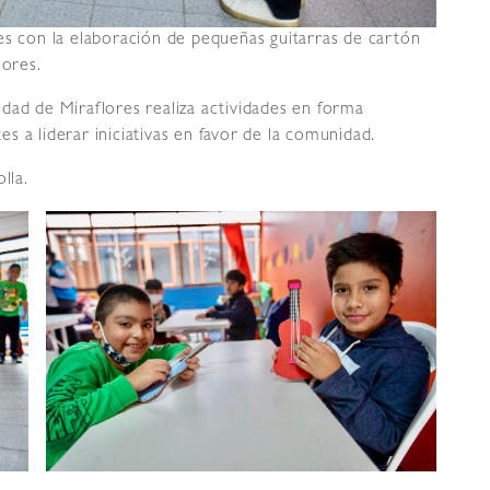
es con la elaboración de pequeñas guitarras de cartón
lores.
dad de Miraflores realiza actividades en forma
 a liderar iniciativas en favor de la comunidad.
lla.