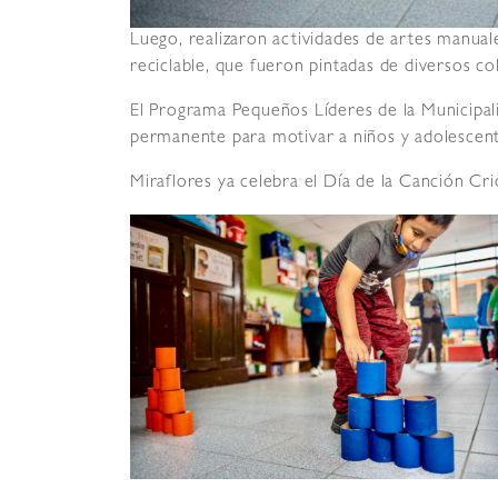
Luego, realizaron actividades de artes manual
reciclable, que fueron pintadas de diversos co
El Programa Pequeños Líderes de la Municipali
permanente para motivar a niños y adolescentes
Miraflores ya celebra el Día de la Canción Crio