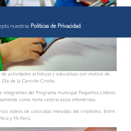
cepta nuestras
Politicas de Privacidad
.
e de actividades artísticas y educativas con motivo de
 Día de la Canción Criolla.
e integrantes del Programa municipal Pequeños Líderes
cisamente como tema central estas efemérides.
ersos videos de conocidas melodías del criollismo. Entre
Perú y Mi Perú.