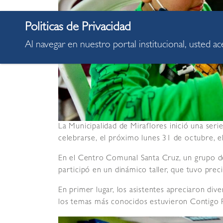
Al navegar en nuestro portal institucional, usted a
La Municipalidad de Miraflores inició una seri
celebrarse, el próximo lunes 31 de octubre, el
En el Centro Comunal Santa Cruz, un grupo d
participó en un dinámico taller, que tuvo pre
En primer lugar, los asistentes apreciaron div
los temas más conocidos estuvieron Contigo 