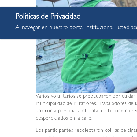
Al navegar en nuestro portal institucional, usted a
Varios voluntarios se preocuparon por cuidar 
Municipalidad de Miraflores. Trabajadores de la
unieron a personal ambiental de la comuna re
desperdiciados en la calle.
Los participantes recolectaron colillas de cigar