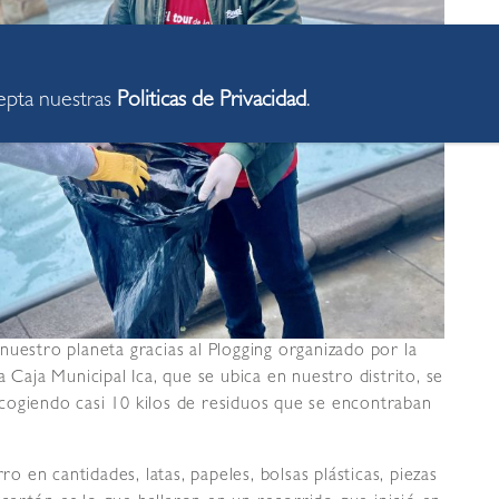
cepta nuestras
Politicas de Privacidad
.
nuestro planeta gracias al Plogging organizado por la
 Caja Municipal Ica, que se ubica en nuestro distrito, se
cogiendo casi 10 kilos de residuos que se encontraban
ro en cantidades, latas, papeles, bolsas plásticas, piezas