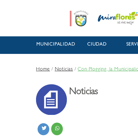
MUNICIPALIDAD
CIUDAD
SERV
Home
/
Noticias
/
Con Plogging, la Municipal
Noticias