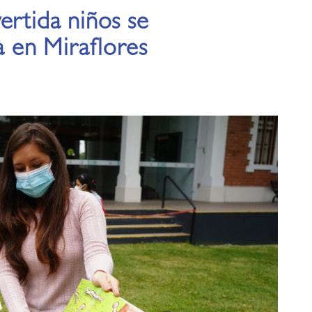
ertida niños se
a en Miraflores