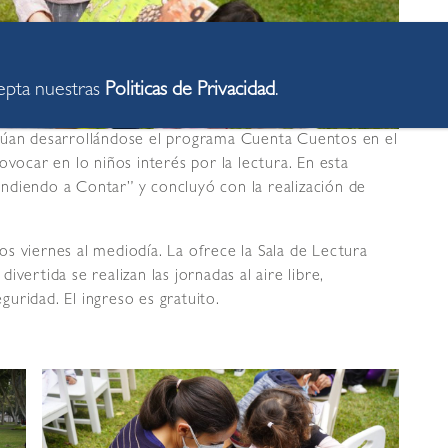
cepta nuestras
Politicas de Privacidad
.
núan desarrollándose el programa Cuenta Cuentos en el
ovocar en lo niños interés por la lectura. En esta
ndiendo a Contar” y concluyó con la realización de
 los viernes al mediodía. La ofrece la Sala de Lectura
vertida se realizan las jornadas al aire libre,
uridad. El ingreso es gratuito.