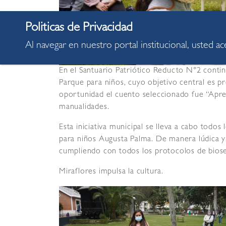
Al navegar en nuestro portal institucional, usted a
En el Santuario Patriótico Reducto N°2 conti
Parque para niños, cuyo objetivo central es pr
oportunidad el cuento seleccionado fue “Apre
manualidades.
Esta iniciativa municipal se lleva a cabo todos
para niños Augusta Palma. De manera lúdica y di
cumpliendo con todos los protocolos de bioseg
Miraflores impulsa la cultura.