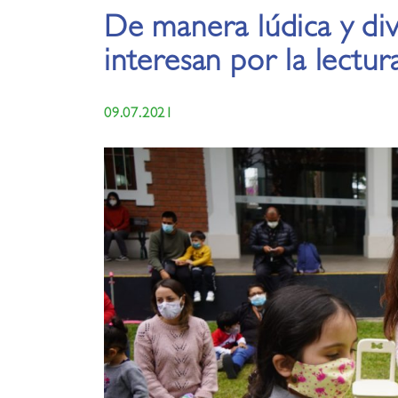
De manera lúdica y div
interesan por la lectur
09.07.2021